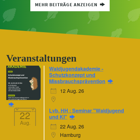
MEHR BEITRÄGE ANZEIGEN
Veranstaltungen
Waldjugendakademie -
Schutzkonzept und
Missbrauchsprävention
12 Aug. 26
Lvb. HH : Seminar "Waldjugend
22
und KI"
Aug.
22 Aug. 26
Hamburg