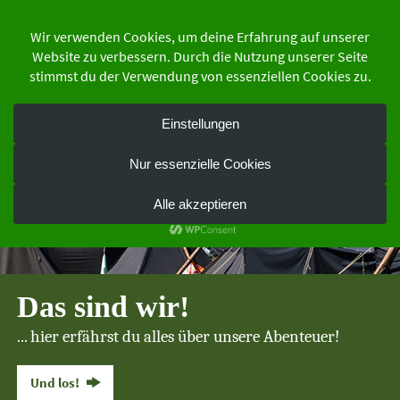
Zum
Inhalt
springen
der Schutzgemeinschaft Deutscher Wald
Bundesverband e.V.
Das sind wir!
... hier erfährst du alles über unsere Abenteuer!
Und los!