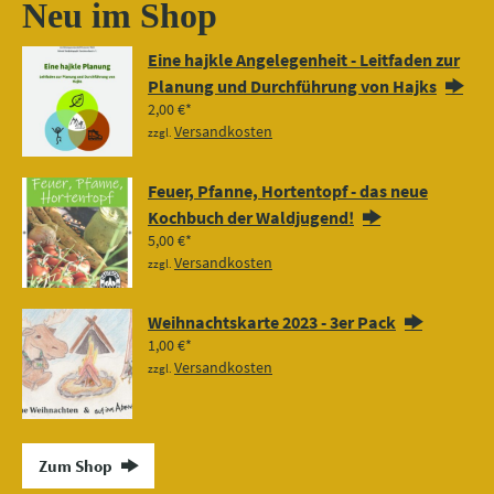
Neu im Shop
Eine hajkle Angelegenheit - Leitfaden zur
Planung und Durchführung von Hajks
2,00
€
Versandkosten
zzgl.
Feuer, Pfanne, Hortentopf - das neue
Kochbuch der Waldjugend!
5,00
€
Versandkosten
zzgl.
Weihnachtskarte 2023 - 3er Pack
1,00
€
Versandkosten
zzgl.
Zum Shop