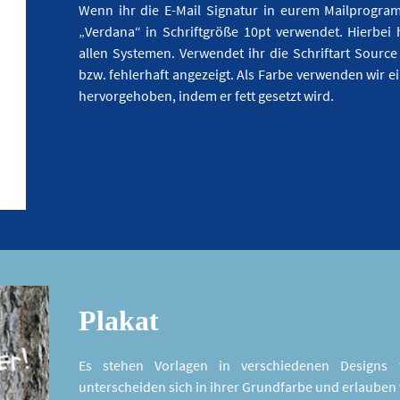
Wenn ihr die E-Mail Signatur in eurem Mailprogramm 
„Verdana“ in Schriftgröße 10pt verwendet. Hierbei 
allen Systemen. Verwendet ihr die Schriftart Sourc
bzw. fehlerhaft angezeigt. Als Farbe verwenden wir 
hervorgehoben, indem er fett gesetzt wird.
Plakat
Es stehen Vorlagen in verschiedenen Designs 
unterscheiden sich in ihrer Grundfarbe und erlauben