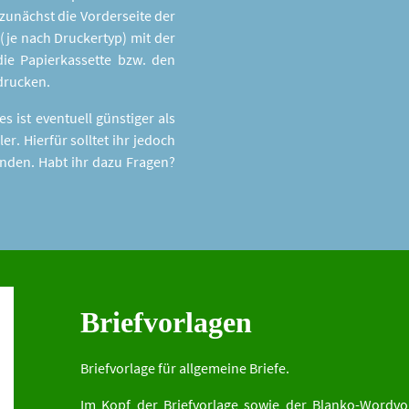
 zunächst die Vorderseite der
 (je nach Druckertyp) mit der
ie Papierkassette bzw. den
drucken.
s ist eventuell günstiger als
r. Hierfür solltet ihr jedoch
enden. Habt ihr dazu Fragen?
Briefvorlagen
Briefvorlage für allgemeine Briefe.
Im Kopf der Briefvorlage sowie der Blanko-Wordvo