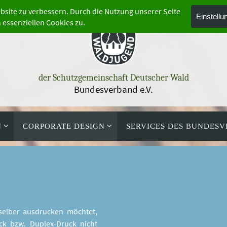
der Schutzgemeinschaft Deutscher Wald
Bundesverband e.V.
N
CORPORATE DESIGN
SERVICES DES BUNDES
 selber ausdrucken möchtet,
uck bzw. Duplex-Druck nicht