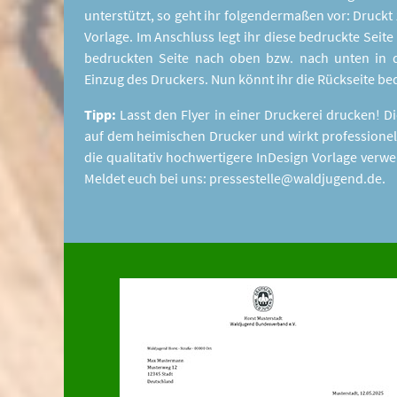
unterstützt, so geht ihr folgendermaßen vor: Druckt
Vorlage. Im Anschluss legt ihr diese bedruckte Seite
bedruckten Seite nach oben bzw. nach unten in d
Einzug des Druckers. Nun könnt ihr die Rückseite be
Tipp:
Lasst den Flyer in einer Druckerei drucken! Die
auf dem heimischen Drucker und wirkt professionelle
die qualitativ hochwertigere InDesign Vorlage verw
Meldet euch bei uns: pressestelle@waldjugend.de.