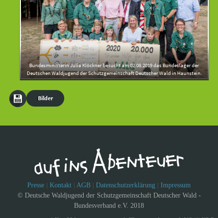
Bundesministerin Julia Klöckner besucht am 02.08.2019 das Bundeslager der
Deutschen Waldjugend der Schutzgemeinschaft Deutscher Wald in Haunstein.
Bilder
Presse
|
Kontakt
|
AGB
|
Datenschutzerklärung
|
Impressum
© Deutsche Waldjugend der Schutzgemeinschaft Deutscher Wald -
Bundesverband e.V. 2018