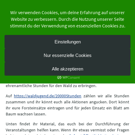
Zum
Inhalt
springen
der Schutzgemeinschaft Deutscher Wald
Bundesverband e.V.
20.000 Stunden
20.000 Stunden
Wir wollen uns aktiv gegen den Klimawandel und für unsere Zukunft
einsetzen. Dazu versprechen wir im Jahr 2020 – 20.000
ehrenamtliche Stunden für den Wald zu erbringen.
Auf
https://waldjugend.de/20000Stunden
zählen wir alle Stunden
zusammen und ihr könnt euch alle Aktionen angucken. Dort könnt
ihr eure Forsteinsätze eintragen und für jeden Einsatz ein Blatt am
Baum wachsen lassen.
Unten findet ihr Material, das euch bei der Durchführung der
Veranstaltungen helfen kann. Wenn ihr etwas vermisst oder Fragen