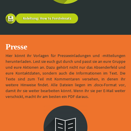
Anleitung: How to Forsteinsatz
Presse
Hier könnt ihr Vorlagen für Presseeinladungen und -mitteilungen
herunterladen. Lest sie euch gut durch und passt sie an eure Gruppe
und eure Aktionen an. Dazu gehört nicht nur das Absenderfeld und
eure Kontaktdaten, sondern auch die Informationen im Text. Die
Texte sind zum Teil mit Kommentaren versehen, in denen ihr
weitere Hinweise findet. Alle Dateien liegen im .docx-Format vor,
damit ihr sie weiter bearbeiten könnt. Wenn ihr sie per E-Mail weiter
verschickt, macht ihr am besten ein PDF daraus.