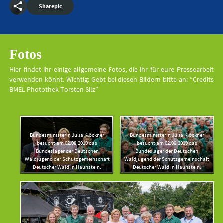
Sharepic
Fotos
Hier findet ihr einige allgemeine Fotos, die ihr für eure Pressearbeit
verwenden könnt. Wichtig: Gebt bei diesen Bildern bitte an: “Credits
BMEL Photothek Torsten Silz”
Bundesministerin Julia Klöckner
Bundesministerin Julia Klöckner
besucht am 02.08.2019 das
besucht am 02.08.2019 das
Bundeslager der Deutschen
Bundeslager der Deutschen
Waldjugend der Schutzgemeinschaft
Waldjugend der Schutzgemeinschaft
Deutscher Wald in Haunstein.
Deutscher Wald in Haunstein.