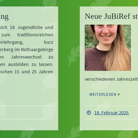
ung
Neue JuBiRef ste
sich 18 Jugendliche und
um traditionsreichen
endenlehrgang, kurz
erberg im Rothaargebirge
n Jahreswechsel zu
nen ausbilden zu lassen.
ischen 15 und 25 Jahren
verschiedenen Jahresze
WEITERLESEN
18. Februar 2025