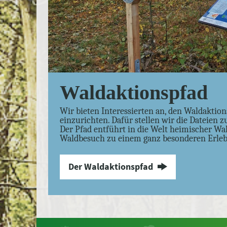
Waldaktionspfad
Wir bieten Interessierten an, den Waldaktion
einzurichten. Dafür stellen wir die Dateien z
Der Pfad entführt in die Welt heimischer W
Waldbesuch zu einem ganz besonderen Erleb
Der Waldaktionspfad