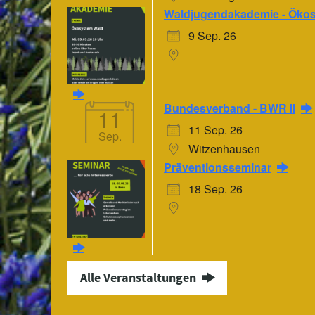
Waldjugendakademie - Öko
9 Sep. 26
Bundesverband - BWR II
11
11 Sep. 26
Sep.
Witzenhausen
Präventionsseminar
18 Sep. 26
Alle Veranstaltungen