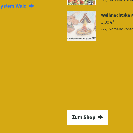
Versandkost
zzgl.
system Wald
Weihnachtskart
1,00
€
Versandkost
zzgl.
Zum Shop