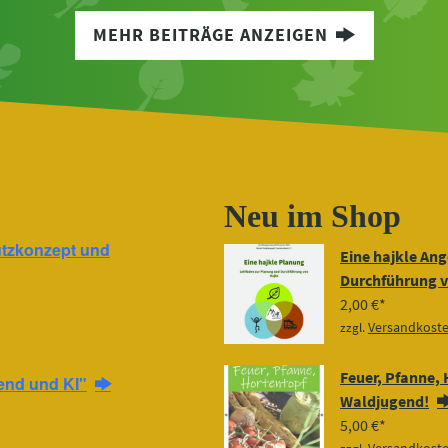
MEHR BEITRÄGE ANZEIGEN
Neu im Shop
tzkonzept und
Eine hajkle Ang
Durchführung v
2,00
€
Versandkost
zzgl.
Feuer, Pfanne, 
end und KI"
Waldjugend!
5,00
€