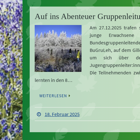
Auf ins Abenteuer Gruppenleit
Am 27.12.2025 trafen 
junge Erwachsene z
Bundesgruppenleit
BuGruLeh, auf dem Gill
um sich über de
Jugengruppenleiter:in
Die Teilnehmenden zw
lernten in den 8…
WEITERLESEN
18. Februar 2025