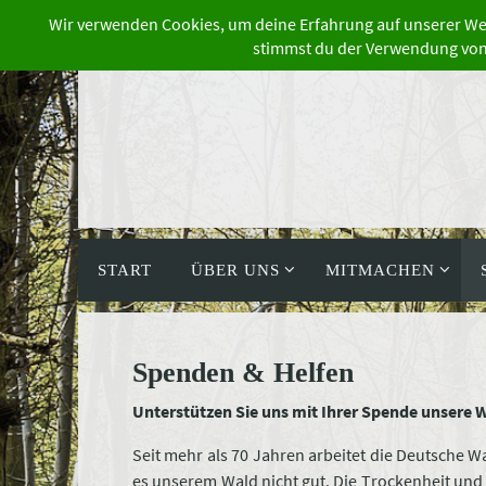
Zum
Inhalt
springen
Zum
Inhalt
START
ÜBER UNS
MITMACHEN
springen
Spenden & Helfen
Unterstützen Sie uns mit Ihrer Spende unsere 
Seit mehr als 70 Jahren arbeitet die Deutsche 
es unserem Wald nicht gut. Die Trockenheit und