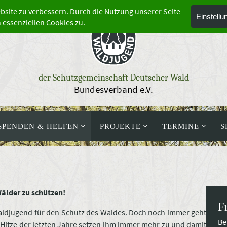
der Schutzgemeinschaft Deutscher Wald
Bundesverband e.V.
SPENDEN & HELFEN
PROJEKTE
TERMINE
S
Wälder zu schützen!
F
Waldjugend für den Schutz des Waldes. Doch noch immer geht
Be
 Hitze der letzten Jahre setzen ihm immer mehr zu und damit