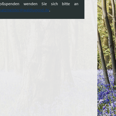
oßspenden wenden Sie sich bitte an
hatzmeister@waldjugend.de
.