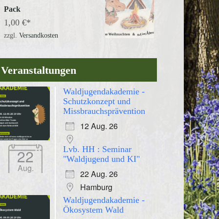
Pack
1,00
€
zzgl.
Versandkosten
Veranstaltungen
Waldjugendakademie -
Schutzkonzept und
Missbrauchsprävention
12 Aug. 26
Lvb. HH : Seminar
22
"Waldjugend und KI"
Aug.
22 Aug. 26
Hamburg
Waldjugendakademie -
Ökosystem Wald