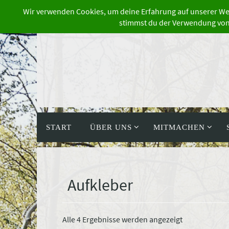
Zum
Inhalt
springen
Zum
Inhalt
START
ÜBER UNS
MITMACHEN
springen
Aufkleber
Nach
Alle 4 Ergebnisse werden angezeigt