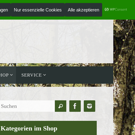
ANMELDEN
HOLZLAUFWERK
HOP
SERVICE
Suchen
Suchen
nach:
Kategorien im Shop