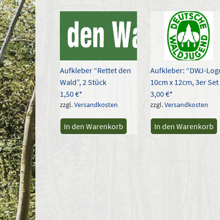
Aktualität
sortiert
Aufkleber “Rettet den
Aufkleber: “DWJ-Log
Wald”, 2 Stück
10cm x 12cm, 3er Set
1,50
€
3,00
€
zzgl.
Versandkosten
zzgl.
Versandkosten
In den Warenkorb
In den Warenkorb