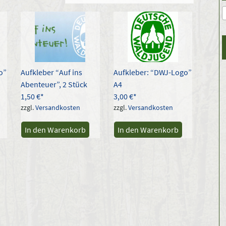
o”
Aufkleber “Auf ins
Aufkleber: “DWJ-Logo”
Abenteuer”, 2 Stück
A4
1,50
€
3,00
€
zzgl.
Versandkosten
zzgl.
Versandkosten
In den Warenkorb
In den Warenkorb