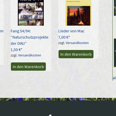
im
Fang 54/94:
Lieder von Mac
“Naturschutzprojekte
7,00
€
zzgl.
Versandkosten
der DWJ”
1,50
€
In den Warenkorb
zzgl.
Versandkosten
In den Warenkorb
a