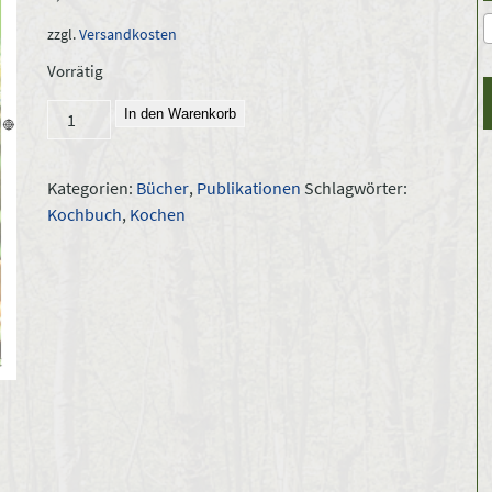
zzgl.
Versandkosten
Vorrätig
Feuer,
In den Warenkorb
Pfanne,
Hortentopf
Kategorien:
Bücher
,
Publikationen
Schlagwörter:
-
Kochbuch
,
Kochen
das
neue
Kochbuch
der
Waldjugend!
Menge