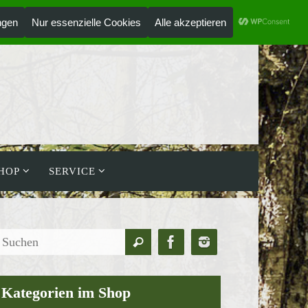
ANMELDEN
HOLZLAUFWERK
HOP
SERVICE
Suchen
Suchen
nach:
Kategorien im Shop