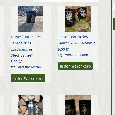
ität
rt
Tasse: “Baum des
Tasse: “Baum des
Jahres 2021 –
Jahres 2020 – Robinie”
Europäische
5,00
€
zzgl.
Versandkosten
Stechpalme”
5,00
€
In den Warenkorb
zzgl.
Versandkosten
In den Warenkorb