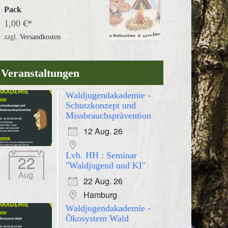
Pack
1,00
€
zzgl.
Versandkosten
Veranstaltungen
Waldjugendakademie -
Schutzkonzept und
Missbrauchsprävention
12 Aug. 26
Lvb. HH : Seminar
22
"Waldjugend und KI"
Aug.
22 Aug. 26
Hamburg
Waldjugendakademie -
Ökosystem Wald