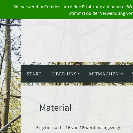
Zum
Inhalt
springen
Zum
Inhalt
START
ÜBER UNS
MITMACHEN
springen
Material
Nach
Ergebnisse 1 – 16 von 18 werden angezeigt