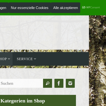
ANMELDEN
HOLZLAUFWERK
HOP
SERVICE
Suchen
Suchen
nach:
Kategorien im Shop