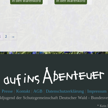
In den Warenkorb
In den Warenkorb
1
2
→
Presse
|
Kontakt
|
AGB
|
Datenschutzerklärung
|
Impressum
djugend der Schutzgemeinschaft Deutscher Wald - Bundesve
* Kein 