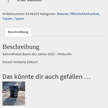
In den Warenkorb
“Baum
des
Jahres
Artikelnummer:
01.04.022
Kategorien:
Material
,
Öffentlichkeitsarbeit
,
2022
Tassen
,
Tassen
–
Rotbuche”
Beschreibung
Menge
Beschreibung
Sammeltasse Baum des Jahres 2022 – Rotbuche
Extrem limitierte Edition!
Das könnte dir auch gefallen …