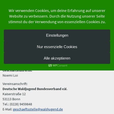
Zum
Inhalt
springen
der Schutzgemeinschaft Deutscher Wald
Bundesverband e.V.
Kontakt
Bei allgemeinen Anfragen kannst du dich gerne an unsere
Geschäftsstelle wenden:
Geschäftsführerin:
Noemi Loi
Vereinsanschrift:
Deutsche Waldjugend Bundesverband e.V.
Kaiserstraße 12
53113 Bonn
Tel.: (0228) 9459848
E-Mail:
geschaeftsstelle@waldjugend.de