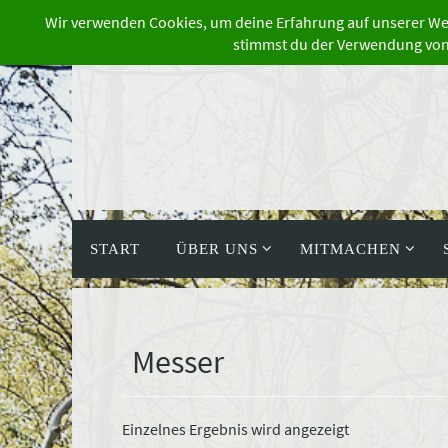
Zum
Inhalt
springen
Zum
Inhalt
START
ÜBER UNS
MITMACHEN
springen
Messer
Einzelnes Ergebnis wird angezeigt