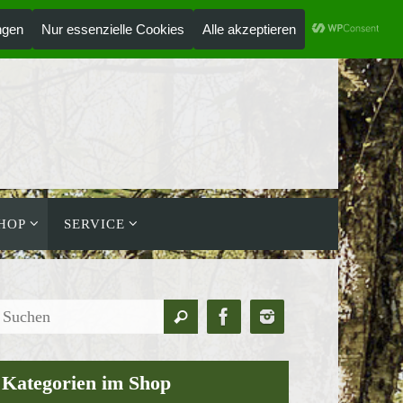
ANMELDEN
HOLZLAUFWERK
HOP
SERVICE
Suchen
Suchen
nach:
Kategorien im Shop