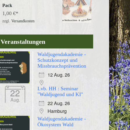
Pack
1,00
€
zzgl.
Versandkosten
Veranstaltungen
Waldjugendakademie -
Schutzkonzept und
Missbrauchsprävention
12 Aug. 26
Lvb. HH : Seminar
22
"Waldjugend und KI"
Aug.
22 Aug. 26
Hamburg
Waldjugendakademie -
Ökosystem Wald