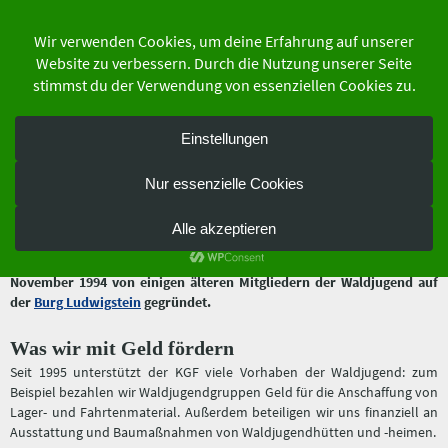
Zum
Inhalt
springen
der Schutzgemeinschaft Deutscher Wald
Bundesverband e.V.
Klaus-Gundelach-Fonds
Der Klaus-Gundelach-Fonds (KGF) ist der Förderverein der Deutschen
Waldjugend. Er ist nach dem Naturschützer und Gründer der
Deutschen Waldjugend
Klaus Gundelach
benannt und wurde am 5.
November 1994 von einigen älteren Mitgliedern der Waldjugend auf
der
Burg Ludwigstein
gegründet.
Was wir mit Geld fördern
Seit 1995 unterstützt der KGF viele Vorhaben der Waldjugend: zum
Beispiel bezahlen wir Waldjugendgruppen Geld für die Anschaffung von
Lager- und Fahrtenmaterial. Außerdem beteiligen wir uns finanziell an
Ausstattung und Baumaßnahmen von Waldjugendhütten und -heimen.