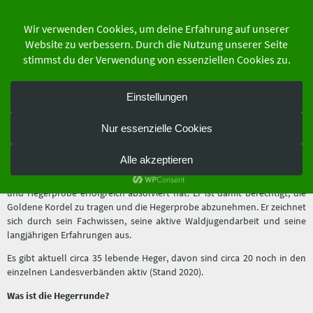
Zum
Inhalt
springen
der Schutzgemeinschaft Deutscher Wald
Bundesverband e.V.
Hegerprobe
Was ist ein Heger?
Ein Heger ist ein Waldläufer, der die Späherprobe
und Hegerprobe erfolgreich absolviert hat. Er ist damit berechtigt, die
Goldene Kordel zu tragen und die Hegerprobe abzunehmen. Er zeichnet
sich durch sein Fachwissen, seine aktive Waldjugendarbeit und seine
langjährigen Erfahrungen aus.
Es gibt aktuell circa 35 lebende Heger, davon sind circa 20 noch in den
einzelnen Landesverbänden aktiv (Stand 2020).
Was ist die Hegerrunde?