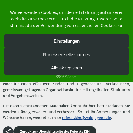
Zum
Inhalt
springen
der Schutzgemeinschaft Deutscher Wald
Bundesverband e.V.
Download Materialien KiM
Das Referat für Kindeswohl und gegen Machtmissbrauch, kurz genannt
KiM, erstellt ein umfassenden Präventions- und Schutzkonzepts. Der
Schwerpunkt liegt auf einer Sensibilisierung aller Waldläufer*innen und
einer für einen effektiven Kinder- und Jugendschutz unerlässlichen,
gemeinsam getragenen Organisationskultur mit regelhaften Strukturen
und Vorgehensweisen.
Die daraus entstandenen Materialien könnt ihr hier herunterladen. Sie
werden ständig erweitert und verbessert. Solltet ihr Anmerkungen und
Wünsche haben, wendet euch an
referat.kim@waldjugend.de
.
Zurück zur Übersichtsseite des Referats KiM