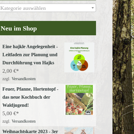
Kategorie auswählen
Neu im Shop
Office 365
Outlook Live
Eine hajkle Angelegenheit -
Leitfaden zur Planung und
Durchführung von Hajks
2,00
€
zzgl.
Versandkosten
Feuer, Pfanne, Hortentopf -
das neue Kochbuch der
Waldjugend!
5,00
€
zzgl.
Versandkosten
Weihnachtskarte 2023 - 3er