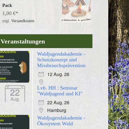
Pack
1,00
€
zzgl.
Versandkosten
Veranstaltungen
Waldjugendakademie -
Schutzkonzept und
Missbrauchsprävention
12 Aug. 26
Lvb. HH : Seminar
22
"Waldjugend und KI"
Aug.
22 Aug. 26
Hamburg
Waldjugendakademie -
Ökosystem Wald