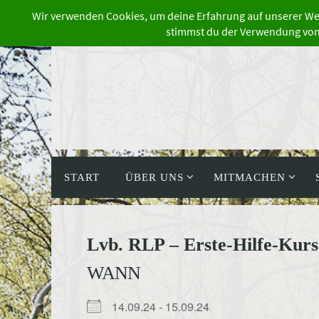
Zum
Inhalt
springen
Zum
Inhalt
START
ÜBER UNS
MITMACHEN
springen
Lvb. RLP – Erste-Hilfe-Kurs
WANN
14.09.24 - 15.09.24