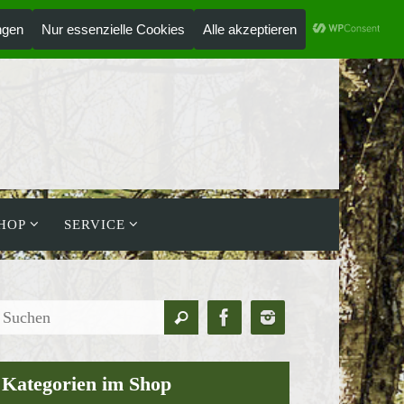
ANMELDEN
HOLZLAUFWERK
HOP
SERVICE
Suchen
Suchen
nach:
Kategorien im Shop