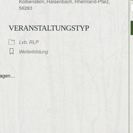
Kolbenstein, Halsenbach, Rheinland-Pfalz,
56283
VERANSTALTUNGSTYP
gle Kalender
iCalendar
Lvb. RLP
Weiterbildung
fragen…