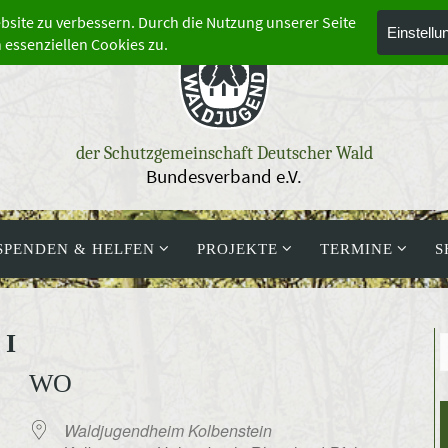
der Schutzgemeinschaft Deutscher Wald
Bundesverband e.V.
SPENDEN & HELFEN
PROJEKTE
TERMINE
S
 I
WO
Waldjugendheim Kolbenstein