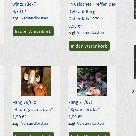
wir zurück”
“Musisches Treffen der
0,70
€
DWJ auf Burg
zzgl.
Versandkosten
Gollenfels 1979”
0,50
€
In den Warenkorb
zzgl.
Versandkosten
In den Warenkorb
a
Fang 78/08:
Fang 77/07:
“Baumgeschichten”
“Späherprobe”
1,50
€
1,50
€
zzgl.
Versandkosten
zzgl.
Versandkosten