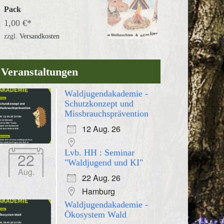
Pack
1,00
€
zzgl.
Versandkosten
Veranstaltungen
Waldjugendakademie -
Schutzkonzept und
Missbrauchsprävention
12 Aug. 26
Lvb. HH : Seminar
22
"Waldjugend und KI"
Aug.
22 Aug. 26
Hamburg
Waldjugendakademie -
Ökosystem Wald