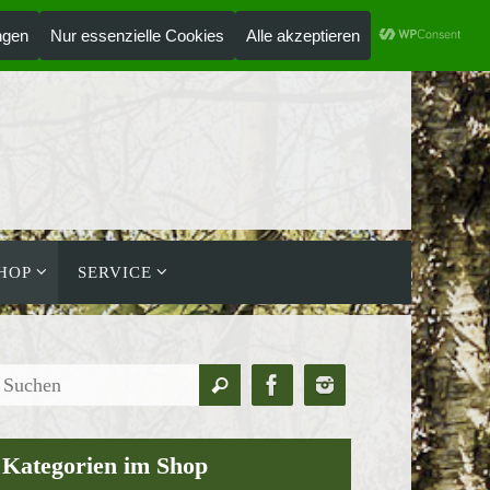
ANMELDEN
HOLZLAUFWERK
HOP
SERVICE
Suchen
Suchen
nach:
Kategorien im Shop