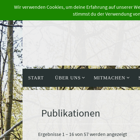
Zum
Inhalt
springen
Zum
Inhalt
START
ÜBER UNS
MITMACHEN
springen
Publikationen
Nach
Ergebnisse 1 – 16 von 57 werden angezeigt