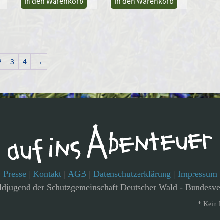
In den Warenkorb
In den Warenkorb
2
3
4
→
Presse
|
Kontakt
|
AGB
|
Datenschutzerklärung
|
Impressum
djugend der Schutzgemeinschaft Deutscher Wald - Bundesve
* Kein 