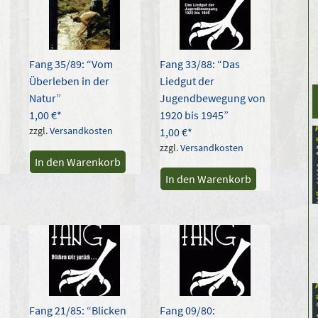
Fang 35/89: “Vom
Fang 33/88: “Das
Überleben in der
Liedgut der
Natur”
Jugendbewegung von
1,00
€
1920 bis 1945”
zzgl.
Versandkosten
1,00
€
zzgl.
Versandkosten
In den Warenkorb
In den Warenkorb
Fang 21/85: “Blicken
Fang 09/80: