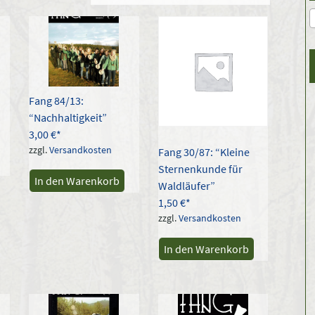
ität
rt
Fang 84/13:
“Nachhaltigkeit”
3,00
€
zzgl.
Versandkosten
Fang 30/87: “Kleine
Sternenkunde für
In den Warenkorb
Waldläufer”
1,50
€
zzgl.
Versandkosten
In den Warenkorb