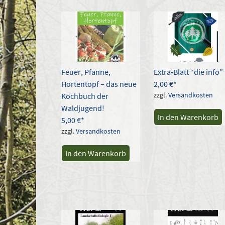
Aktual
sortie
Feuer, Pfanne,
Extra-Blatt “die info”
Hortentopf – das neue
2,00
€
zzgl.
Versandkosten
Kochbuch der
Waldjugend!
In den Warenkorb
5,00
€
zzgl.
Versandkosten
In den Warenkorb