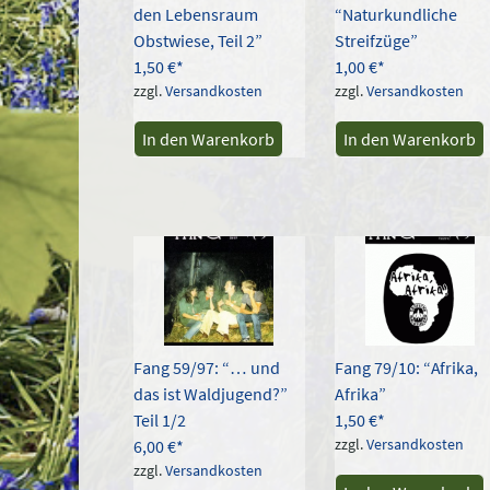
den Lebensraum
“Naturkundliche
Obstwiese, Teil 2”
Streifzüge”
1,50
€
1,00
€
zzgl.
Versandkosten
zzgl.
Versandkosten
In den Warenkorb
In den Warenkorb
Fang 59/97: “… und
Fang 79/10: “Afrika,
das ist Waldjugend?”
Afrika”
Teil 1/2
1,50
€
zzgl.
Versandkosten
6,00
€
zzgl.
Versandkosten