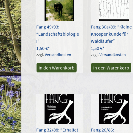
Fang 49/93:
Fang 36a/89: “Kleine
“Landschaftsbiologie
Knospenkunde für
I”
Waldläufer”
1,50
€
1,50
€
zzgl.
Versandkosten
zzgl.
Versandkosten
In den Warenkorb
In den Warenkorb
Fang 32/88: “Erhaltet
Fang 26/86: