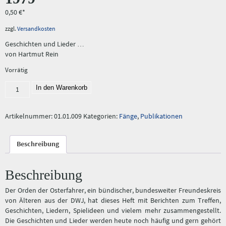
0,50
€
zzgl.
Versandkosten
Geschichten und Lieder …
von Hartmut Rein
Vorrätig
Fang 09/80:
In den Warenkorb
"Musisches
Treffen
der
Artikelnummer:
01.01.009
Kategorien:
Fänge
,
Publikationen
DWJ
auf
Beschreibung
Burg
Gollenfels
1979"
Beschreibung
Menge
Der Orden der Osterfahrer, ein bündischer, bundesweiter Freundeskreis
von Älteren aus der DWJ, hat dieses Heft mit Berichten zum Treffen,
Geschichten, Liedern, Spielideen und vielem mehr zusammengestellt.
Die Geschichten und Lieder werden heute noch häufig und gern gehört