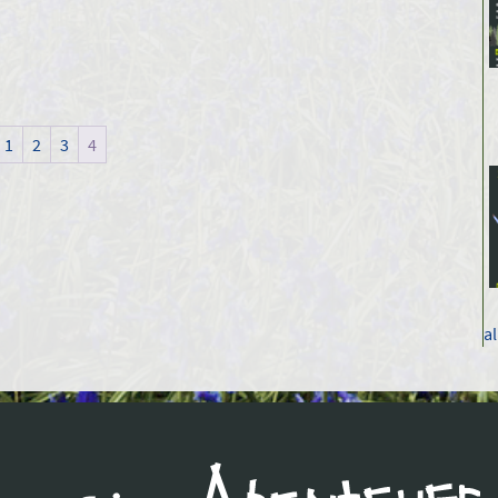
1
2
3
4
a