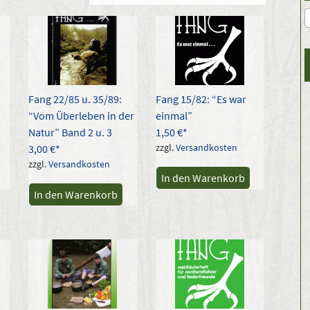
lität
ert
Fang 22/85 u. 35/89:
Fang 15/82: “Es war
“Vom Überleben in der
einmal”
Natur” Band 2 u. 3
1,50
€
zzgl.
Versandkosten
3,00
€
zzgl.
Versandkosten
In den Warenkorb
In den Warenkorb