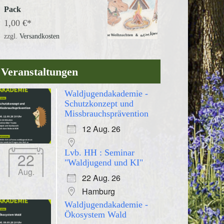
Pack
1,00
€
zzgl.
Versandkosten
Veranstaltungen
Waldjugendakademie -
Schutzkonzept und
Missbrauchsprävention
12 Aug. 26
Lvb. HH : Seminar
22
"Waldjugend und KI"
Aug.
22 Aug. 26
Hamburg
Waldjugendakademie -
Ökosystem Wald