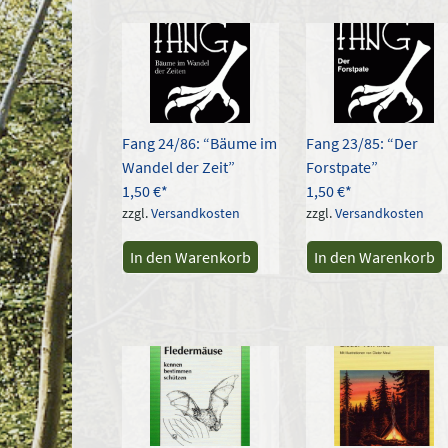
Aktua
sorti
Fang 24/86: “Bäume im
Fang 23/85: “Der
Wandel der Zeit”
Forstpate”
1,50
€
1,50
€
zzgl.
Versandkosten
zzgl.
Versandkosten
In den Warenkorb
In den Warenkorb