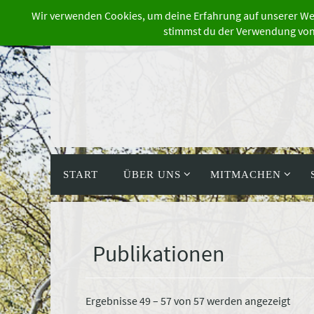
Zum
Inhalt
springen
Zum
Inhalt
START
ÜBER UNS
MITMACHEN
springen
Publikationen
Nach
Ergebnisse 49 – 57 von 57 werden angezeigt