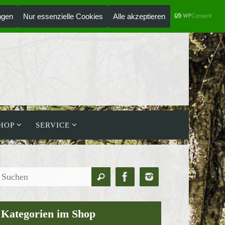
ANMELDEN
HOLZLAUFWERK
HOP
SERVICE
Suchen
Suchen
nach:
Kategorien im Shop