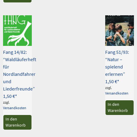
Fang 14/82:
Fang 51/93:
“Waldläuferheft
“Natur –
für
spielend
Nordlandfahrer
erlernen”
und
1,50
€
zzgl.
Liederfreunde”
Versandkosten
1,50
€
zzgl.
In den
Versandkosten
Warenkorb
In den
Warenkorb