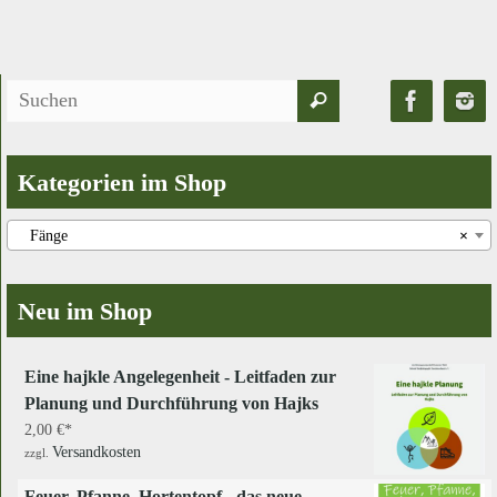
Suchen
Suchen
nach:
Kategorien im Shop
Fänge
×
Neu im Shop
Eine hajkle Angelegenheit - Leitfaden zur
Planung und Durchführung von Hajks
2,00
€
Versandkosten
zzgl.
Feuer, Pfanne, Hortentopf - das neue