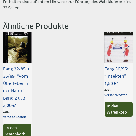
Enthalten sind außerdem Hin-weise zur Führung des Waldläuferbriefes.
32 Seiten
Ähnliche Produkte
Fang 22/85 u.
Fang 56/95:
35/89: “Vom
“Insekten”
Überleben in
1,50
€
zzgl.
der Natur”
Versandkosten
Band 2 u. 3
3,00
€
In den
zzgl.
Warenkorb
Versandkosten
In den
Warenkorb