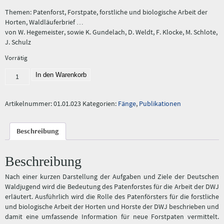
Themen: Patenforst, Forstpate, forstliche und biologische Arbeit der
Horten, Waldläuferbrief …
von W. Hegemeister, sowie K. Gundelach, D. Weldt, F. Klocke, M. Schlote,
J. Schulz
Vorrätig
Fang
In den Warenkorb
23/85:
"Der
Forstpate"
Artikelnummer:
01.01.023
Kategorien:
Fänge
,
Publikationen
Menge
Beschreibung
Beschreibung
Nach einer kurzen Darstellung der Aufgaben und Ziele der Deutschen
Waldjugend wird die Bedeutung des Patenforstes für die Arbeit der DWJ
erläutert. Ausführlich wird die Rolle des Patenförsters für die forstliche
und biologische Arbeit der Horten und Horste der DWJ beschrieben und
damit eine umfassende Information für neue Forstpaten vermittelt.