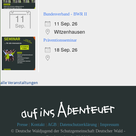
11
Bundesverband - BWR II
11 Sep. 26
Sep.
Witzenhausen
Präventionsseminar
18 Sep. 26
alle Veranstaltungen
Presse
|
Kontakt
|
AGB
|
Datenschutzerklärung
|
Impressum
© Deutsche Waldjugend der Schutzgemeinschaft Deutscher Wald -