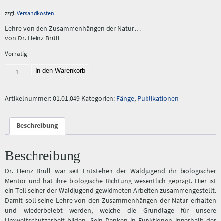
zzgl.
Versandkosten
Lehre von den Zusammenhängen der Natur…
von Dr. Heinz Brüll
Vorrätig
Fang 49/93:
In den Warenkorb
"Landschaftsbiologie
I"
Menge
Artikelnummer:
01.01.049
Kategorien:
Fänge
,
Publikationen
Beschreibung
Beschreibung
Dr. Heinz Brüll war seit Entstehen der Waldjugend ihr biologischer
Mentor und hat ihre biologische Richtung wesentlich geprägt. Hier ist
ein Teil seiner der Waldjugend gewidmeten Arbeiten zusammengestellt.
Damit soll seine Lehre von den Zusammenhängen der Natur erhalten
und wiederbelebt werden, welche die Grundlage für unsere
Umweltschutzarbeit bilden. Sein Denken in Funktionen innerhalb der