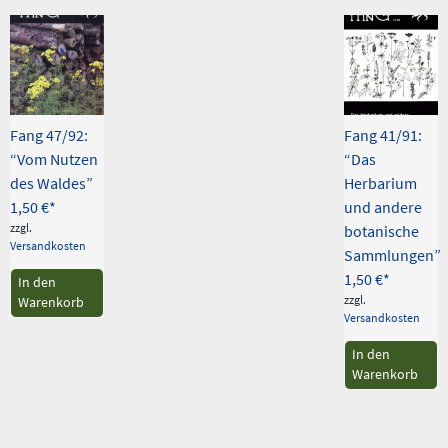
Fang 47/92:
Fang 41/91:
“Vom Nutzen
“Das
des Waldes”
Herbarium
1,50
€
und andere
zzgl.
botanische
Versandkosten
Sammlungen”
1,50
€
In den
zzgl.
Warenkorb
Versandkosten
In den
Warenkorb