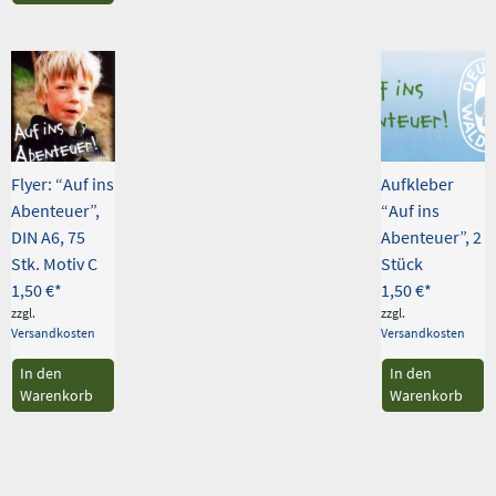
Flyer: “Auf ins
Aufkleber
Abenteuer”,
“Auf ins
DIN A6, 75
Abenteuer”, 2
Stk. Motiv C
Stück
1,50
€
1,50
€
zzgl.
zzgl.
Versandkosten
Versandkosten
In den
In den
Warenkorb
Warenkorb