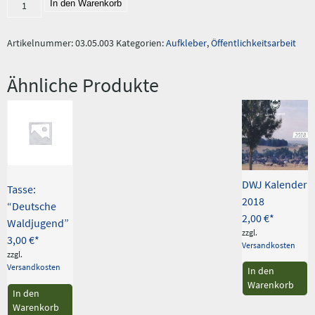
Aufkleber:
In den Warenkorb
"DWJ-
Logo"
A4
Artikelnummer:
03.05.003
Kategorien:
Aufkleber
,
Öffentlichkeitsarbeit
Menge
Ähnliche Produkte
DWJ Kalender
Tasse:
2018
“Deutsche
2,00
€
Waldjugend”
zzgl.
3,00
€
Versandkosten
zzgl.
Versandkosten
In den
Warenkorb
In den
Warenkorb