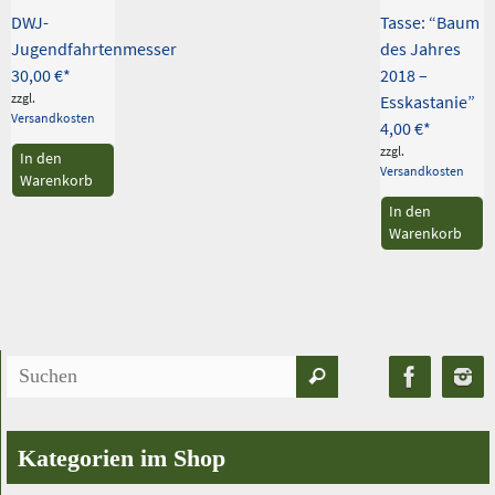
DWJ-
Tasse: “Baum
Jugendfahrtenmesser
des Jahres
30,00
€
2018 –
zzgl.
Esskastanie”
Versandkosten
4,00
€
zzgl.
In den
Versandkosten
Warenkorb
In den
Warenkorb
Suchen
Suchen
nach:
Kategorien im Shop