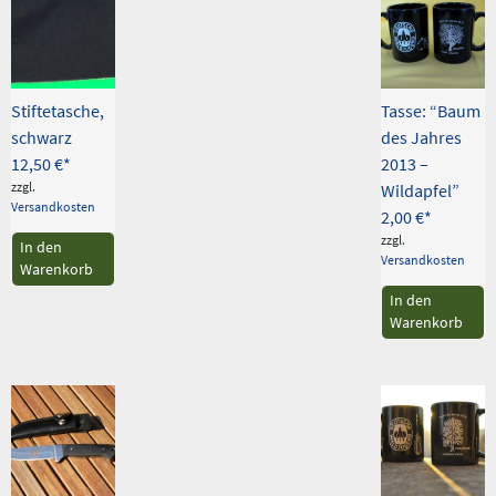
Stiftetasche,
Tasse: “Baum
schwarz
des Jahres
12,50
€
2013 –
zzgl.
Wildapfel”
Versandkosten
2,00
€
zzgl.
In den
Versandkosten
Warenkorb
In den
Warenkorb