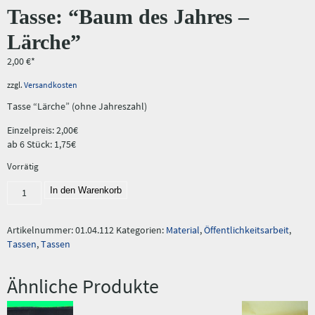
Tasse: “Baum des Jahres –
Lärche”
2,00
€
zzgl.
Versandkosten
Tasse “Lärche” (ohne Jahreszahl)
Einzelpreis: 2,00€
ab 6 Stück: 1,75€
Vorrätig
Tasse:
In den Warenkorb
"Baum
des
Jahres
Artikelnummer:
01.04.112
Kategorien:
Material
,
Öffentlichkeitsarbeit
,
-
Tassen
,
Tassen
Lärche"
Menge
Ähnliche Produkte