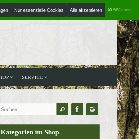
ANMELDEN
HOLZLAUFWERK
HOP
SERVICE
Suchen
Suchen
nach:
Kategorien im Shop