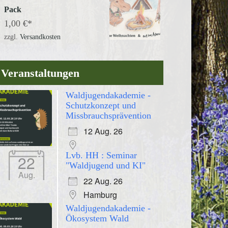
Pack
1,00
€
zzgl.
Versandkosten
Veranstaltungen
Waldjugendakademie -
Schutzkonzept und
Missbrauchsprävention
12 Aug. 26
Lvb. HH : Seminar
22
"Waldjugend und KI"
Aug.
22 Aug. 26
Hamburg
Waldjugendakademie -
Ökosystem Wald