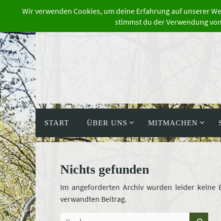
Zum
Inhalt
springen
Zum
Inhalt
START
ÜBER UNS
MITMACHEN
springen
Nichts gefunden
Im angeforderten Archiv wurden leider keine 
verwandten Beitrag.
Suc