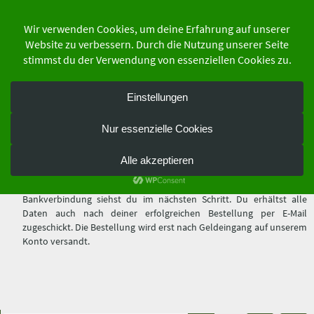
Zum
Inhalt
springen
der Schutzgemeinschaft Deutscher Wald
Bundesverband e.V.
Zahlungsarten
Vorkasse
Bitte überweise direkt an unsere Bankverbindung und nutze die
Bestellnummer als Verwendungszweck. Die Bestellnummer und die
Bankverbindung siehst du im nächsten Schritt. Du erhältst alle
Daten auch nach deiner erfolgreichen Bestellung per E-Mail
zugeschickt. Die Bestellung wird erst nach Geldeingang auf unserem
Konto versandt.