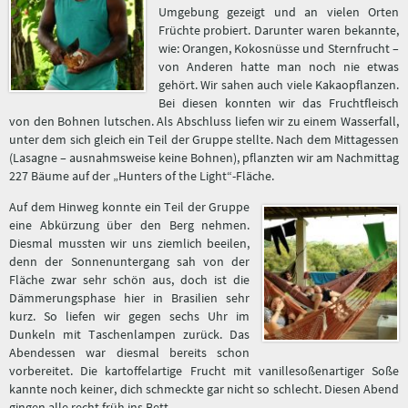
Umgebung gezeigt und an vielen Orten
Früchte probiert. Darunter waren bekannte,
wie: Orangen, Kokosnüsse und Sternfrucht –
von Anderen hatte man noch nie etwas
gehört. Wir sahen auch viele Kakaopflanzen.
Bei diesen konnten wir das Fruchtfleisch
von den Bohnen lutschen. Als Abschluss liefen wir zu einem Wasserfall,
unter dem sich gleich ein Teil der Gruppe stellte. Nach dem Mittagessen
(Lasagne – ausnahmsweise keine Bohnen), pflanzten wir am Nachmittag
227 Bäume auf der „Hunters of the Light“-Fläche.
Auf dem Hinweg konnte ein Teil der Gruppe
eine Abkürzung über den Berg nehmen.
Diesmal mussten wir uns ziemlich beeilen,
denn der Sonnenuntergang sah von der
Fläche zwar sehr schön aus, doch ist die
Dämmerungsphase hier in Brasilien sehr
kurz. So liefen wir gegen sechs Uhr im
Dunkeln mit Taschenlampen zurück. Das
Abendessen war diesmal bereits schon
vorbereitet. Die kartoffelartige Frucht mit vanillesoßenartiger Soße
kannte noch keiner, dich schmeckte gar nicht so schlecht. Diesen Abend
gingen alle recht früh ins Bett.