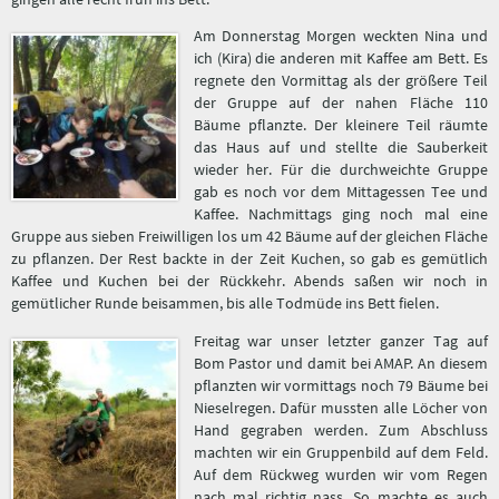
Am Donnerstag Morgen weckten Nina und
ich (Kira) die anderen mit Kaffee am Bett. Es
regnete den Vormittag als der größere Teil
der Gruppe auf der nahen Fläche 110
Bäume pflanzte. Der kleinere Teil räumte
das Haus auf und stellte die Sauberkeit
wieder her. Für die durchweichte Gruppe
gab es noch vor dem Mittagessen Tee und
Kaffee. Nachmittags ging noch mal eine
Gruppe aus sieben Freiwilligen los um 42 Bäume auf der gleichen Fläche
zu pflanzen. Der Rest backte in der Zeit Kuchen, so gab es gemütlich
Kaffee und Kuchen bei der Rückkehr. Abends saßen wir noch in
gemütlicher Runde beisammen, bis alle Todmüde ins Bett fielen.
Freitag war unser letzter ganzer Tag auf
Bom Pastor und damit bei AMAP. An diesem
pflanzten wir vormittags noch 79 Bäume bei
Nieselregen. Dafür mussten alle Löcher von
Hand gegraben werden. Zum Abschluss
machten wir ein Gruppenbild auf dem Feld.
Auf dem Rückweg wurden wir vom Regen
nach mal richtig nass. So machte es auch