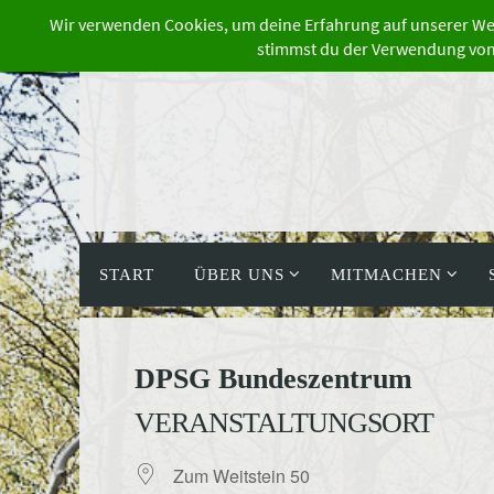
Zum
Inhalt
springen
Zum
Inhalt
START
ÜBER UNS
MITMACHEN
springen
DPSG Bundeszentrum
VERANSTALTUNGSORT
Zum Weitstein 50