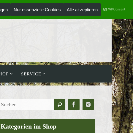
ANMELDEN
HOLZLAUFWERK
HOP
SERVICE
Suchen
Suchen
nach:
Kategorien im Shop