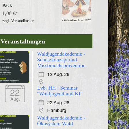
Pack
1,00
€
zzgl.
Versandkosten
Veranstaltungen
Waldjugendakademie -
Schutzkonzept und
Missbrauchsprävention
12 Aug. 26
Lvb. HH : Seminar
22
"Waldjugend und KI"
Aug.
22 Aug. 26
Hamburg
Waldjugendakademie -
Ökosystem Wald