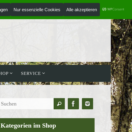
ANMELDEN
HOLZLAUFWERK
HOP
SERVICE
Suchen
Suchen
nach:
Kategorien im Shop