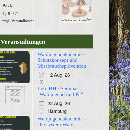
Pack
1,00
€
zzgl.
Versandkosten
Veranstaltungen
Waldjugendakademie -
Schutzkonzept und
Missbrauchsprävention
12 Aug. 26
Lvb. HH : Seminar
22
"Waldjugend und KI"
Aug.
22 Aug. 26
Hamburg
Waldjugendakademie -
Ökosystem Wald