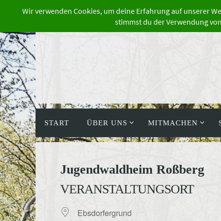
Zum
Inhalt
springen
Zum
Inhalt
START
ÜBER UNS
MITMACHEN
springen
Jugendwaldheim Roßberg
VERANSTALTUNGSORT
Ebsdorfergrund