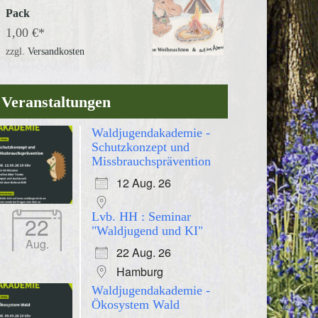
Pack
1,00
€
zzgl.
Versandkosten
Veranstaltungen
Waldjugendakademie -
Schutzkonzept und
Missbrauchsprävention
12 Aug. 26
Lvb. HH : Seminar
22
"Waldjugend und KI"
Aug.
22 Aug. 26
Hamburg
Waldjugendakademie -
Ökosystem Wald