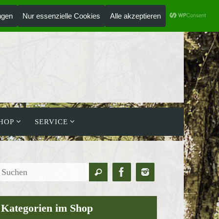
ANMELDEN
HOLZLAUFWERK
HOP
SERVICE
Suchen
Suchen
nach:
Kategorien im Shop