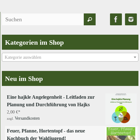
Suchen
Suchen
nach:
Kategorien im Shop
Kategorie auswählen
Neu im Shop
Eine hajkle Angelegenheit - Leitfaden zur
Planung und Durchführung von Hajks
2,00
€
Versandkosten
zzgl.
Feuer, Pfanne, Hortentopf - das neue
Kochbuch der Waldjugend!