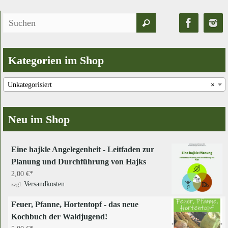
Optionen
Suchen
können
Suchen
auf
nach:
der
Produktseite
Kategorien im Shop
gewählt
werden
Unkategorisiert
×
Neu im Shop
Eine hajkle Angelegenheit - Leitfaden zur
Planung und Durchführung von Hajks
2,00
€
Versandkosten
zzgl.
Feuer, Pfanne, Hortentopf - das neue
Kochbuch der Waldjugend!