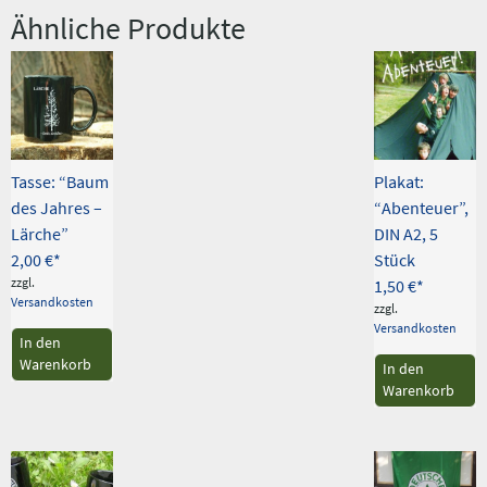
Ähnliche Produkte
Tasse: “Baum
Plakat:
des Jahres –
“Abenteuer”,
Lärche”
DIN A2, 5
2,00
€
Stück
zzgl.
1,50
€
Versandkosten
zzgl.
Versandkosten
In den
Warenkorb
In den
Warenkorb