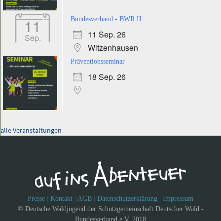
11
Bundesverband - BWR II
11 Sep. 26
Sep.
Witzenhausen
Präventionsseminar
18 Sep. 26
alle Veranstaltungen
Presse
|
Kontakt
|
AGB
|
Datenschutzerklärung
|
Impressum
© Deutsche Waldjugend der Schutzgemeinschaft Deutscher Wald -
Bundesverband e.V. 2018