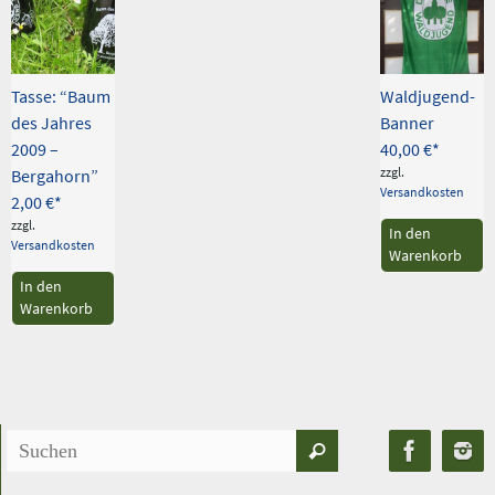
Tasse: “Baum
Waldjugend-
des Jahres
Banner
2009 –
40,00
€
zzgl.
Bergahorn”
Versandkosten
2,00
€
zzgl.
In den
Versandkosten
Warenkorb
In den
Warenkorb
Suchen
Suchen
nach: