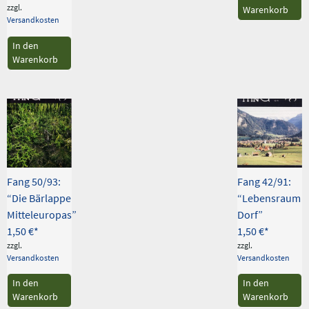
zzgl.
Warenkorb
Versandkosten
In den
Warenkorb
Fang 50/93:
Fang 42/91:
“Die Bärlappe
“Lebensraum
Mitteleuropas”
Dorf”
1,50
€
1,50
€
zzgl.
zzgl.
Versandkosten
Versandkosten
In den
In den
Warenkorb
Warenkorb