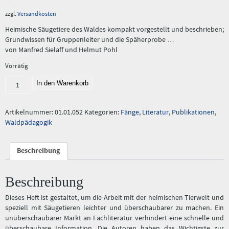
zzgl.
Versandkosten
Heimische Säugetiere des Waldes kompakt vorgestellt und beschrieben;
Grundwissen für Gruppenleiter und die Späherprobe …
von Manfred Sielaff und Helmut Pohl
Vorrätig
Fang 52/94:
In den Warenkorb
"Die
Säugetiere
des
Artikelnummer:
01.01.052
Kategorien:
Fänge
,
Literatur
,
Publikationen
,
Waldes"
Waldpädagogik
Menge
Beschreibung
Beschreibung
Dieses Heft ist gestaltet, um die Arbeit mit der heimischen Tierwelt und
speziell mit Säugetieren leichter und überschaubarer zu machen. Ein
unüberschaubarer Markt an Fachliteratur verhindert eine schnelle und
überschaubare Information. Die Autoren haben das Wichtigste zur