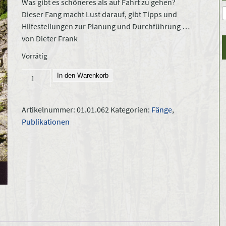
Was gibt es schöneres als auf Fahrt zu gehen?
Dieser Fang macht Lust darauf, gibt Tipps und
Hilfestellungen zur Planung und Durchführung …
von Dieter Frank
Vorrätig
Fang 62/00:
In den Warenkorb
"Auf
Fahrt"
Artikelnummer:
01.01.062
Kategorien:
Fänge
,
Menge
Publikationen