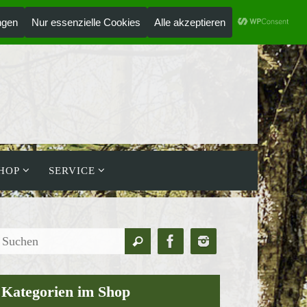
ANMELDEN
HOLZLAUFWERK
HOP
SERVICE
Suchen
Suchen
nach:
Kategorien im Shop