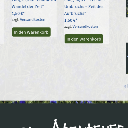
Wandel der Zeit”
Umbruchs – Zeit des
1,50
€
Aufbruchs”
zzgl.
Versandkosten
1,50
€
zzgl.
Versandkosten
In den Warenkorb
In den Warenkorb
a