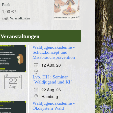
Pack
1,00
€
zzgl.
Versandkosten
Veranstaltungen
Waldjugendakademie -
Schutzkonzept und
Missbrauchsprävention
12 Aug. 26
Lvb. HH : Seminar
22
"Waldjugend und KI"
Aug.
22 Aug. 26
Hamburg
Waldjugendakademie -
Ökosystem Wald