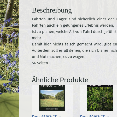
Beschreibung
Fahrten und Lager sind sicherlich einer de
Fahrten auch ein gelungenes Erlebnis werden, is
ist zu planen, welche Art von Fahrt durchgeführ
mehr.
Damit hier nichts falsch gemacht wird, gibt 
Außerdem soll er all denen, die sich bisher nic
und Mut machen, es zu wagen.
56 Seiten
Ähnliche Produkte
Fang 45/92: “Die
Fang 50/93: “Die