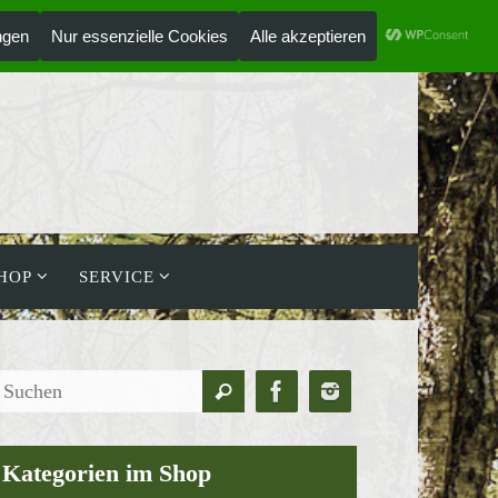
ANMELDEN
HOLZLAUFWERK
HOP
SERVICE
Suchen
Suchen
nach:
Kategorien im Shop