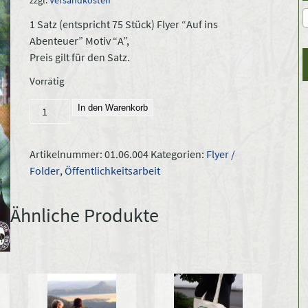
zzgl.
Versandkosten
1 Satz (entspricht 75 Stück) Flyer “Auf ins
Abenteuer” Motiv “A”,
Preis gilt für den Satz.
Vorrätig
Flyer:
In den Warenkorb
"Auf
ins
Artikelnummer:
01.06.004
Kategorien:
Flyer /
Abenteuer",
Folder
,
Öffentlichkeitsarbeit
DIN
A6,
75
Ähnliche Produkte
Stk.
Motiv
B
Menge