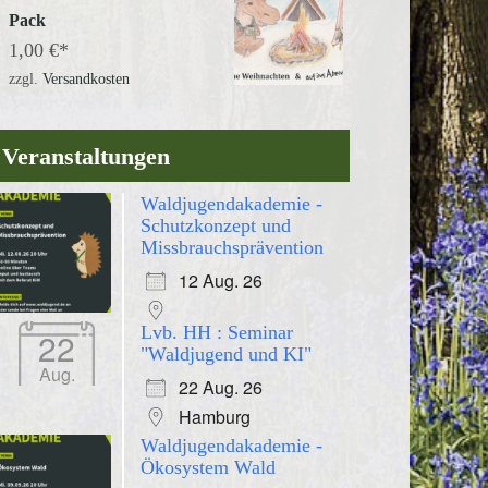
Pack
1,00
€
zzgl.
Versandkosten
Veranstaltungen
Waldjugendakademie -
Schutzkonzept und
Missbrauchsprävention
12 Aug. 26
Lvb. HH : Seminar
22
"Waldjugend und KI"
Aug.
22 Aug. 26
Hamburg
Waldjugendakademie -
Ökosystem Wald