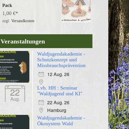
Pack
1,00
€
zzgl.
Versandkosten
Veranstaltungen
Waldjugendakademie -
Schutzkonzept und
Missbrauchsprävention
12 Aug. 26
Lvb. HH : Seminar
22
"Waldjugend und KI"
Aug.
22 Aug. 26
Hamburg
Waldjugendakademie -
Ökosystem Wald