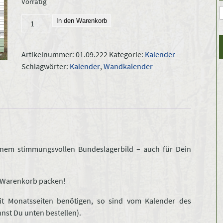
Vorrätig
DWJ-
In den Warenkorb
Kalender
2022
Artikelnummer:
01.09.222
Kategorie:
Kalender
Menge
Schlagwörter:
Kalender
,
Wandkalender
inem stimmungsvollen Bundeslagerbild – auch für Dein
en Warenkorb packen!
mit Monatsseiten benötigen, so sind vom Kalender des
nst Du unten bestellen).