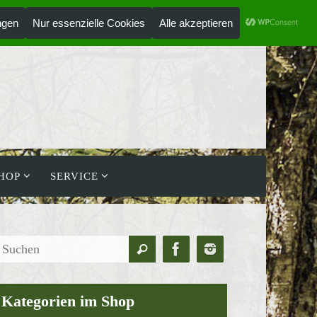
ANMELDEN
HOLZLAUFWERK
HOP
SERVICE
Suchen
Suchen
nach:
Kategorien im Shop