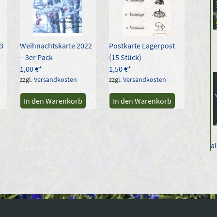
können
auf
der
Produktseite
3
Weihnachtskarte 2022
Postkarte Lagerpost
gewählt
– 3er Pack
(15 Stück)
werden
1,00
€
1,50
€
zzgl.
Versandkosten
zzgl.
Versandkosten
In den Warenkorb
In den Warenkorb
a