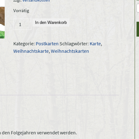
zzgl.
Versandkosten
Vorrätig
Weihnachtskarte
In den Warenkorb
2021
-
Kategorie:
Postkarten
Schlagwörter:
Karte
,
3er
Weihnachtskarte
,
Weihnachtskarten
Pack
Menge
n den Folgejahren verwendet werden.