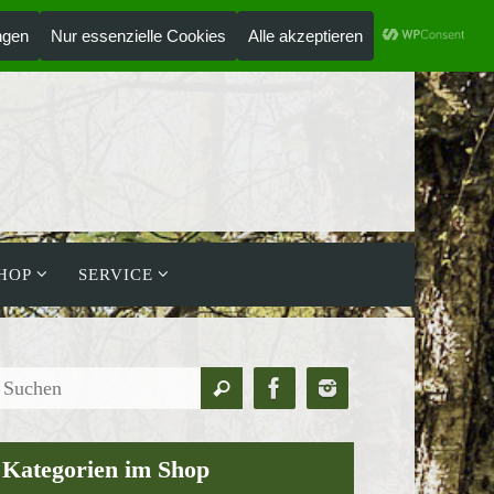
ANMELDEN
HOLZLAUFWERK
HOP
SERVICE
Suchen
Suchen
nach:
Kategorien im Shop