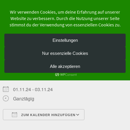
Zum
Inhalt
springen
der Schutzgemeinschaft Deutscher Wald
Bundesverband e.V.
Bundesforstseminar II /
Fahrtenabschluss
WANN
01.11.24 - 03.11.24
Ganztägig
ZUM KALENDER HINZUFÜGEN
ICS herunterladen
Google Kalender