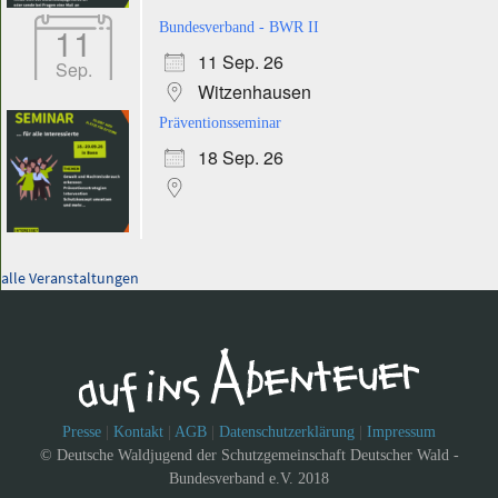
11
Bundesverband - BWR II
11 Sep. 26
Sep.
Witzenhausen
Präventionsseminar
18 Sep. 26
alle Veranstaltungen
Presse
|
Kontakt
|
AGB
|
Datenschutzerklärung
|
Impressum
© Deutsche Waldjugend der Schutzgemeinschaft Deutscher Wald -
Bundesverband e.V. 2018