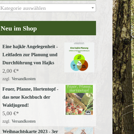
Kategorie auswählen
Neu im Shop
Office 365
Outlook Live
Eine hajkle Angelegenheit -
Leitfaden zur Planung und
Durchführung von Hajks
2,00
€
zzgl.
Versandkosten
Feuer, Pfanne, Hortentopf -
das neue Kochbuch der
Waldjugend!
5,00
€
zzgl.
Versandkosten
Weihnachtskarte 2023 - 3er