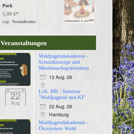
Pack
1,00
€
zzgl.
Versandkosten
Veranstaltungen
Waldjugendakademie -
Schutzkonzept und
Missbrauchsprävention
12 Aug. 26
Lvb. HH : Seminar
22
"Waldjugend und KI"
Aug.
22 Aug. 26
Hamburg
Waldjugendakademie -
Ökosystem Wald