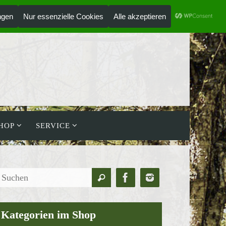
ANMELDEN
HOLZLAUFWERK
HOP
SERVICE
Suchen
Suchen
nach:
Kategorien im Shop