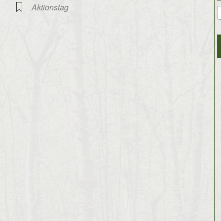
Aktionstag
gle Kalender
iCalendar