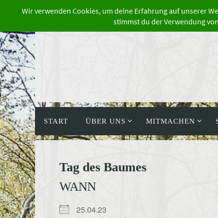
Zum
Inhalt
springen
Zum
Inhalt
START
ÜBER UNS
MITMACHEN
springen
Tag des Baumes
WANN
25.04.23