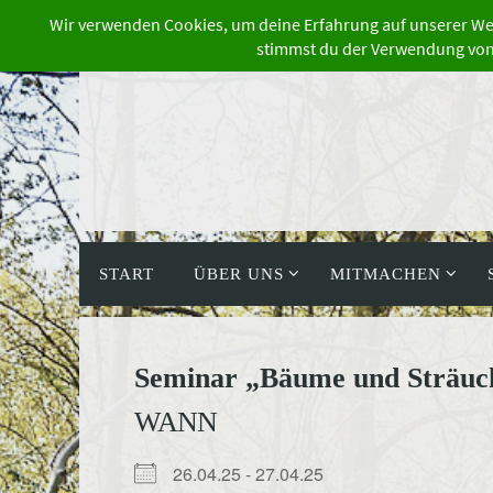
Zum
Inhalt
springen
Zum
Inhalt
START
ÜBER UNS
MITMACHEN
springen
Seminar „Bäume und Sträuc
WANN
26.04.25 - 27.04.25