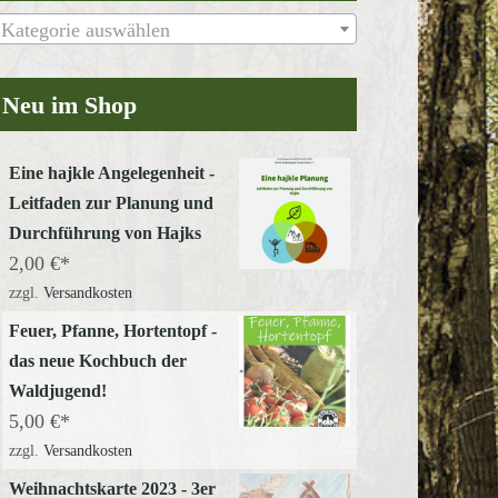
Kategorie auswählen
Neu im Shop
Office 365
Outlook Live
Eine hajkle Angelegenheit -
Leitfaden zur Planung und
Durchführung von Hajks
2,00
€
zzgl.
Versandkosten
Feuer, Pfanne, Hortentopf -
das neue Kochbuch der
Waldjugend!
5,00
€
zzgl.
Versandkosten
Weihnachtskarte 2023 - 3er