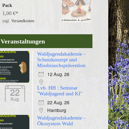
Pack
1,00
€
zzgl.
Versandkosten
Veranstaltungen
Waldjugendakademie -
Schutzkonzept und
Missbrauchsprävention
12 Aug. 26
Lvb. HH : Seminar
22
"Waldjugend und KI"
Aug.
22 Aug. 26
Hamburg
Waldjugendakademie -
Ökosystem Wald