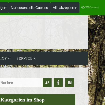
ANMELDEN
HOLZLAUFWERK
HOP
SERVICE
Suchen
Suchen
nach:
Kategorien im Shop