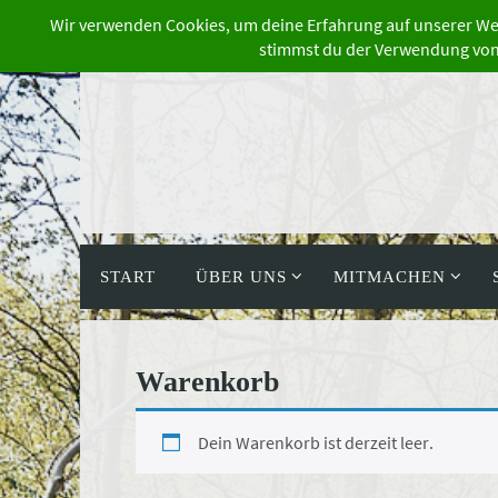
Zum
Inhalt
springen
Zum
Inhalt
START
ÜBER UNS
MITMACHEN
springen
Warenkorb
Dein Warenkorb ist derzeit leer.