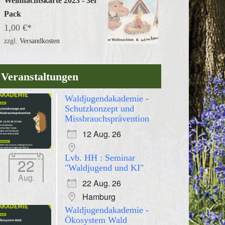
Weihnachtskarte 2023 - 3er
Pack
1,00
€
zzgl.
Versandkosten
Veranstaltungen
Waldjugendakademie -
Schutzkonzept und
Missbrauchsprävention
12 Aug. 26
Lvb. HH : Seminar
22
"Waldjugend und KI"
Aug.
22 Aug. 26
Hamburg
Waldjugendakademie -
Ökosystem Wald