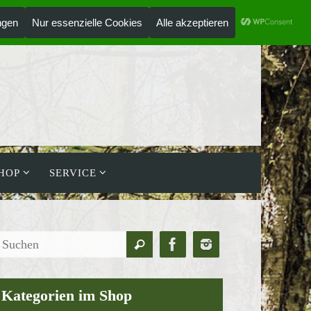
ANMELDEN
HOLZLAUFWERK
HOP
SERVICE
Suchen
Suchen
nach:
Kategorien im Shop