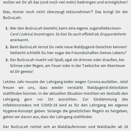
wollen wir Dir all das (und noch viel mehr) beibringen und ermöglichen!
Was, immer noch nicht überzeugt teilzunehmen?! Das bringt Dir der
BuGruLeh:
Wer den BuGruLeh besteht, kann eine eigene Jugendleiter
innen-
Card (Juleica) beantragen. So bist Du auch offiziell als Gruppenleiter
in
anerkannt.
Beim BuGruLeh lernst Du viele neue Waldjugend-Gesichter kennen!
Vielleicht schließt Du hier sogar die Freundschaften Deines Lebens?
Der BuGruLeh macht viel Spaß, egal ob drinnen oder draußen, bei
Schnee oder Regen, am Feuer oder in der Teeküche: ein Abenteuer
ist Dir gewiss!
Letztes Jahr musste der Lehrgang leider wegen Corona ausfallen. Jetzt
freuen wir uns, dass wieder verstärkt Waldjugend-Aktivitäten
stattfinden können. In der aktuellen Situation möchten wir deshalb den
Lehrgang gern vor Ort ausrichten. Zur Eindämmung des
Infektionsrisikos mit COVID-19 wird es für den Lehrgang ein eigenes
Hygiene-Konzept geben. Solange die gesetzlichen Regeln es hergeben,
gehen wir davon aus, dass der Lehrgang stattfindet.
Der BuGruLeh richtet sich an Waldläuferinnen und Waldläufer ab 16