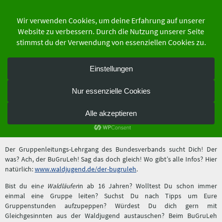
Zum
Inhalt
springen
der Schutzgemeinschaft Deutscher Wald
Bundesverband e.V.
Bewerbt euch für den BuGruLeh
22. Oktober 2021
Der Gruppenleitungs-Lehrgang des Bundesverbands sucht Dich! Der
was? Ach, der BuGruLeh! Sag das doch gleich! Wo gibt’s alle Infos? Hier
natürlich:
www.waldjugend.de/der-bugruleh
.
Bist du ein
e Waldläufer
in ab 16 Jahren? Wolltest Du schon immer
einmal eine Gruppe leiten? Suchst Du nach Tipps um Eure
Gruppenstunden aufzupeppen? Würdest Du dich gern mit
Gleichgesinnten aus der Waldjugend austauschen? Beim BuGruLeh