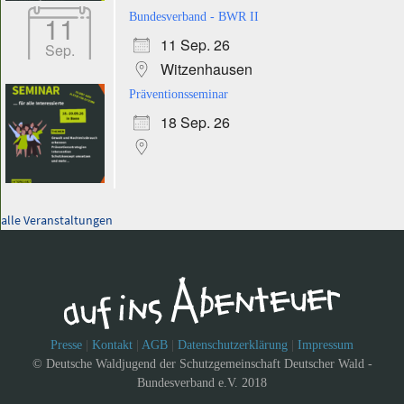
11
Bundesverband - BWR II
11 Sep. 26
Sep.
Witzenhausen
Präventionsseminar
18 Sep. 26
alle Veranstaltungen
Presse
|
Kontakt
|
AGB
|
Datenschutzerklärung
|
Impressum
© Deutsche Waldjugend der Schutzgemeinschaft Deutscher Wald -
Bundesverband e.V. 2018