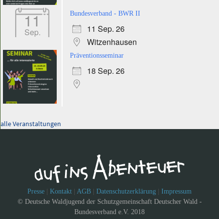
11
Bundesverband - BWR II
11 Sep. 26
Sep.
Witzenhausen
Präventionsseminar
18 Sep. 26
alle Veranstaltungen
Presse
|
Kontakt
|
AGB
|
Datenschutzerklärung
|
Impressum
© Deutsche Waldjugend der Schutzgemeinschaft Deutscher Wald -
Bundesverband e.V. 2018