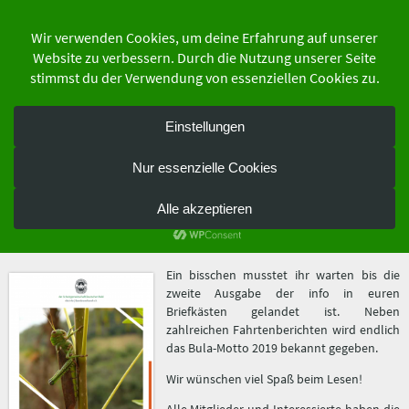
Zum
Inhalt
springen
der Schutzgemeinschaft Deutscher Wald
Bundesverband e.V.
Die info 2-2018
12. Dezember 2018
Ein bisschen musstet ihr warten bis die
zweite Ausgabe der info in euren
Briefkästen gelandet ist. Neben
zahlreichen Fahrtenberichten wird endlich
das Bula-Motto 2019 bekannt gegeben.
Wir wünschen viel Spaß beim Lesen!