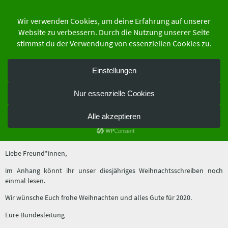
Zum
Inhalt
springen
der Schutzgemeinschaft Deutscher Wald
Bundesverband e.V.
Ein paar Weihnachtsgrüße
21. Dezember 2019
Liebe Freund*innen,
im Anhang könnt ihr unser diesjähriges Weihnachtsschreiben noch
einmal lesen.
Wir wünsche Euch frohe Weihnachten und alles Gute für 2020.
Eure Bundesleitung