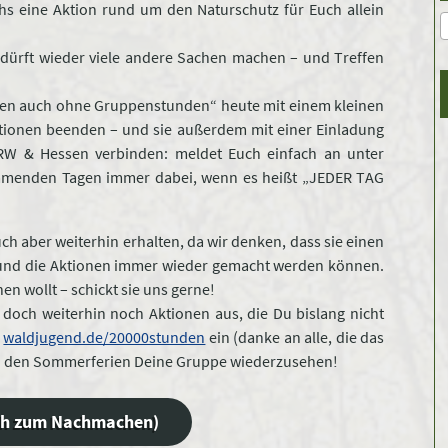
s eine Aktion rund um den Naturschutz für Euch allein
r dürft wieder viele andere Sachen machen – und Treffen
nden auch ohne Gruppenstunden“ heute mit einem kleinen
ktionen beenden – und sie außerdem mit einer Einladung
NRW & Hessen verbinden: meldet Euch einfach an unter
mmenden Tagen immer dabei, wenn es heißt „JEDER TAG
uch aber weiterhin erhalten, da wir denken, dass sie einen
t und die Aktionen immer wieder gemacht werden können.
en wollt – schickt sie uns gerne!
 doch weiterhin noch Aktionen aus, die Du bislang nicht
e
waldjugend.de/20000stunden
ein (danke an alle, die das
ch den Sommerferien Deine Gruppe wiederzusehen!
ich zum Nachmachen)