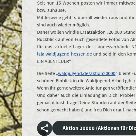
Seit nun 15 Wochen posten wir immer mittwoch
bzw. zuhause.
Mittlerweile geht´s überall wieder raus und ih
sind auch wieder möglich.
Daher wollen wir die Ersatzaktion „20.000 Stu
Rückblick auf von Euch gesendete Fotos von A
für das virtuelle Lager der Landesverbände 
lala.waldjugend-hessen.de
und seid in den ko
EIN ABENTEUER“.
Die Seite „
waldjugend.de/aktion20000
“ bleibt E
schönen Einblick in die Waldjugend-Arbeit gib
Wenn Ihr gerne weitere Anleitungen veröffentlich
Und daher auch die Einladung an Dich: Probier
gemacht hast, trage Deine Stunden auf der Seit
schon gemacht haben) und freu Dich drauf, na
Aktion 20000 (Aktionen für D