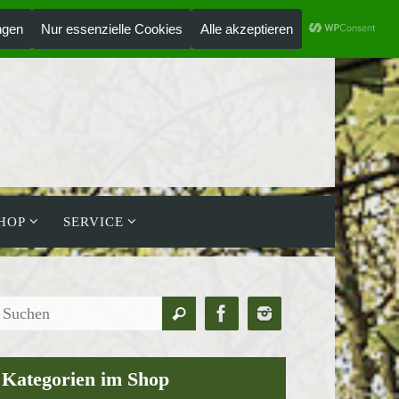
ANMELDEN
HOLZLAUFWERK
HOP
SERVICE
Suchen
Suchen
nach:
Kategorien im Shop