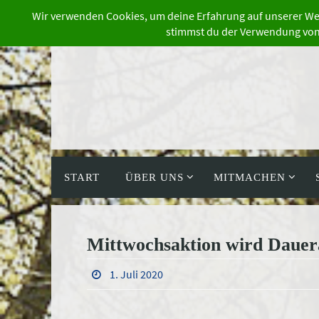
Zum
Inhalt
springen
Zum
Inhalt
START
ÜBER UNS
MITMACHEN
springen
Mittwochsaktion wird Dauer
1. Juli 2020