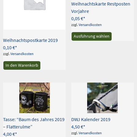
Weihnachtskarte Restposten
Vorjahre
0,05
€
zzgl.
Versandkosten
Dieses
Ausführung wählen
Produkt
Weihnachtspostkarte 2019
weist
0,10
€
mehrere
zzgl.
Versandkosten
Varianten
auf.
In den Warenkorb
Die
Optionen
können
auf
der
Produktseite
gewählt
werden
Tasse: “Baum des Jahres 2019
DWJ Kalender 2019
– Flatterulme”
4,50
€
zzgl.
Versandkosten
4,00
€