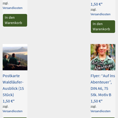
zzgl.
1,50
€
Versandkosten
zzgl.
Versandkosten
In den
Warenkorb
In den
Warenkorb
Postkarte
Flyer: “Auf ins
Waldläufer-
Abenteuer”,
Ausblick (15
DIN A6, 75
Stück)
Stk. Motiv B
1,50
€
1,50
€
zzgl.
zzgl.
Versandkosten
Versandkosten