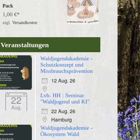
Pack
1,00
€
zzgl.
Versandkosten
Veranstaltungen
Waldjugendakademie -
Schutzkonzept und
Missbrauchsprävention
12 Aug. 26
Lvb. HH : Seminar
22
"Waldjugend und KI"
Aug.
22 Aug. 26
Hamburg
Waldjugendakademie -
Ökosystem Wald