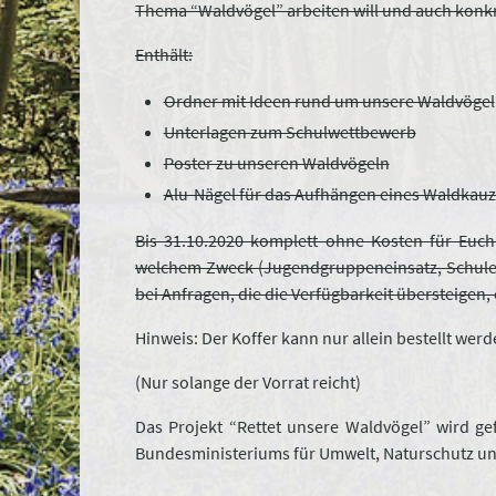
Thema “Waldvögel” arbeiten will und auch kon
Enthält:
Ordner mit Ideen rund um unsere Waldvögel
Unterlagen zum Schulwettbewerb
Poster zu unseren Waldvögeln
Alu-Nägel für das Aufhängen eines Waldkauz
Bis 31.10.2020 komplett ohne Kosten für Euch
welchem Zweck (Jugendgruppeneinsatz, Schulein
bei Anfragen, die die Verfügbarkeit übersteigen, 
Hinweis: Der Koffer kann nur allein bestellt werd
(Nur solange der Vorrat reicht)
Das Projekt “Rettet unsere Waldvögel” wird g
Bundesministeriums für Umwelt, Naturschutz un