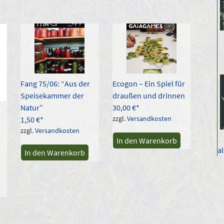
Fang 75/06: “Aus der
Ecogon – Ein Spiel für
Speisekammer der
draußen und drinnen
Natur”
30,00
€
zzgl.
Versandkosten
1,50
€
zzgl.
Versandkosten
In den Warenkorb
a
In den Warenkorb