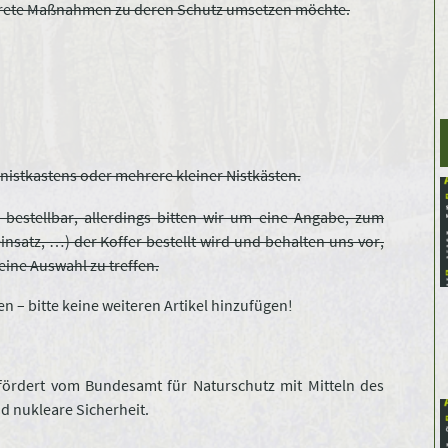
krete Maßnahmen zu deren Schutz umsetzen möchte.
nistkastens oder mehrere kleiner Nistkästen.
 bestellbar, allerdings bitten wir um eine Angabe, zum
satz, …) der Koffer bestellt wird und behalten uns vor,
eine Auswahl zu treffen.
en – bitte keine weiteren Artikel hinzufügen!
efördert vom Bundesamt für Naturschutz mit Mitteln des
d nukleare Sicherheit.