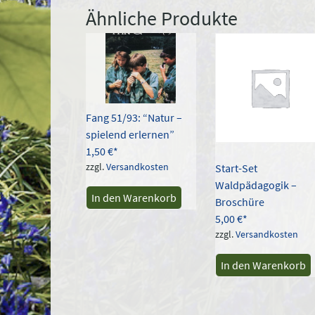
Ähnliche Produkte
Fang 51/93: “Natur –
spielend erlernen”
1,50
€
zzgl.
Versandkosten
Start-Set
Waldpädagogik –
In den Warenkorb
Broschüre
5,00
€
zzgl.
Versandkosten
In den Warenkorb