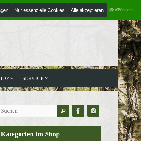
ANMELDEN
HOLZLAUFWERK
HOP
SERVICE
Suchen
Suchen
nach:
Kategorien im Shop